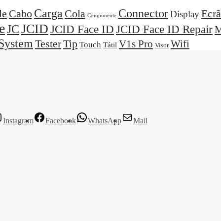
Carga
Connector
Cola
Ecrã
le
Cabo
Display
Componente
e
JCID
JC
JCID Face ID
JCID Face ID Repair
M
System
Tester
Tip
V1s Pro
Wifi
Touch
Tátil
Visor
Instagram
Facebook
WhatsApp
Mail