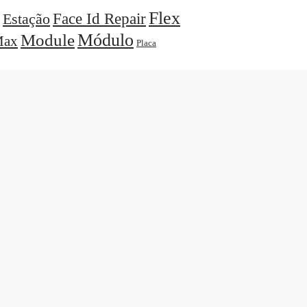
Flex
Face Id Repair
Estação
Módulo
Module
ax
Placa