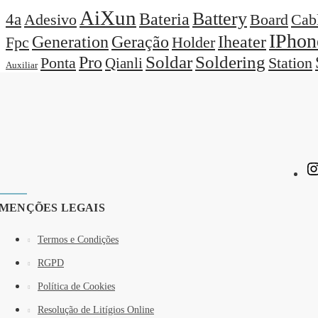
AiXun
Battery
Bateria
4a
Adesivo
Board
Cab
IPhon
Generation
Geração
Iheater
Holder
Fpc
Pro
Soldar
Soldering
Station
Ponta
Qianli
Auxiliar
MENÇÕES LEGAIS
Termos e Condições
RGPD
Política de Cookies
Resolução de Litígios Online