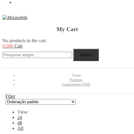
REBUY
My Cart
No products in the cart.
0.00
€
Cart
Search
Home
Produtos
Componentes SMD
Filter
View:
24
48
All