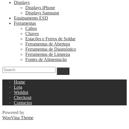
Displays
Displays iPhone
Displays Samsung
Equipamento ESD
Ferramentas
Cabos
Chaves
Estações e Ferros de Soldar
Ferramentas de Abertura
Ferramentas de Diagnóstico
Ferramentas de Limpeza
Fontes de Alimentação
Home
Loja
Wishlist
Checkout
Contactos
Powered by
WooVina Theme