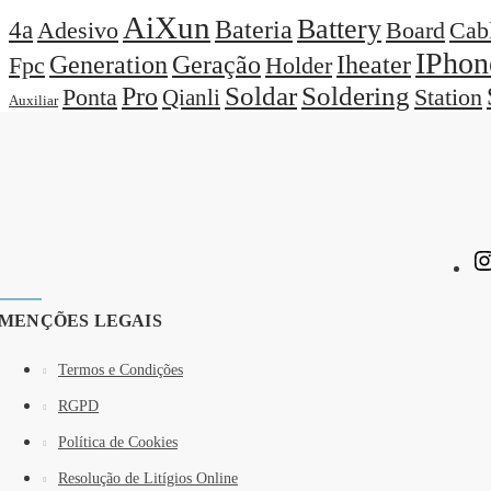
AiXun
Battery
Bateria
4a
Adesivo
Board
Cab
IPhon
Generation
Geração
Iheater
Holder
Fpc
Pro
Soldar
Soldering
Station
Ponta
Qianli
Auxiliar
MENÇÕES LEGAIS
Termos e Condições
RGPD
Política de Cookies
Resolução de Litígios Online