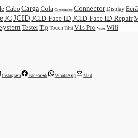
Carga
Connector
Cola
Ecrã
le
Cabo
Display
Componente
e
JCID
JC
JCID Face ID
JCID Face ID Repair
M
System
Tester
Tip
V1s Pro
Wifi
Touch
Tátil
Visor
Instagram
Facebook
WhatsApp
Mail