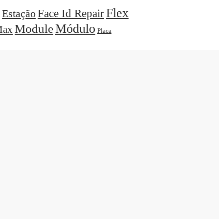
Flex
Face Id Repair
Estação
Módulo
Module
ax
Placa