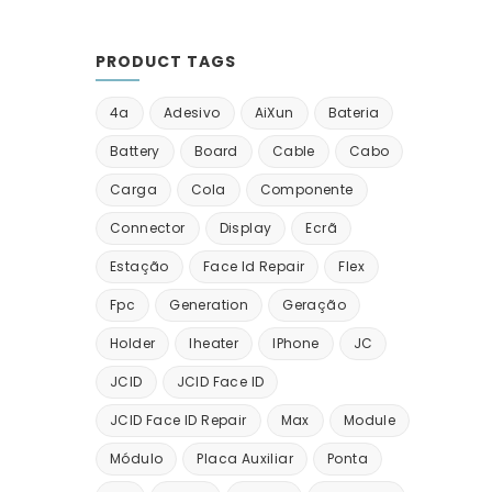
PRODUCT TAGS
4a
Adesivo
AiXun
Bateria
Battery
Board
Cable
Cabo
Carga
Cola
Componente
Connector
Display
Ecrã
Estação
Face Id Repair
Flex
Fpc
Generation
Geração
Holder
Iheater
IPhone
JC
JCID
JCID Face ID
JCID Face ID Repair
Max
Module
Módulo
Placa Auxiliar
Ponta