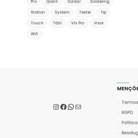
Pro
Qianli
Soldar
Soldering
Station
System
Tester
Tip
Touch
Tátil
V1s Pro
Visor
Wifi
MENÇÕE
Termos
RGPD
Polític
Resoluç