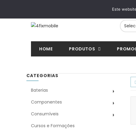
ENTREGAS RÁPIDAS
PAGAMENTOS SE
Este website
24/48h em toda a Europa
VISA, Mastercard, MB
HOME
PRODUTOS
PROMO
CATEGORIAS
Baterias
Componentes
Consumíveis
Cursos e Formações