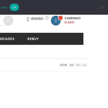
LOGIN
REGISTAR
 mais
OK
Wishlist
CARRINHO
0.00
€
NIDADES
REBUY
VIEW:
24
48
ALL