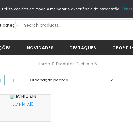
GUROS
WHATSAPP
 utiliza cookies de modo a melhorar a experiência de navegação.
Saber
Way...
+351 926 268 200
ÇÕES
NOVIDADES
DESTAQUES
OPORTU
Home
Produtos
chip a16
JC N14 A16