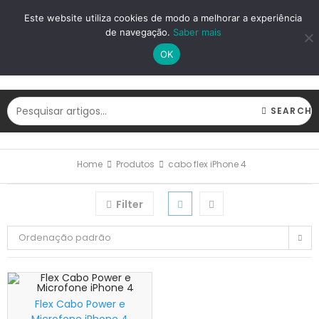
LOGIN
REGISTAR
Este website utiliza cookies de modo a melhorar a experiência
de navegação.
Saber mais
OK
SEARCH
Home
Produtos
cabo flex iPhone 4
Filter
Ordenação padrão
Flex Cabo Power e