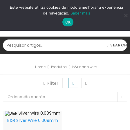
LOGIN
REGISTAR
Este website utiliza cookies de modo a melhorar a experiência
de navegação.
Saber mais
OK
SEARCH
Home
Produtos
b&r nano wire
Filter
Ordenação padrão
B&R Silver Wire 0.009mm