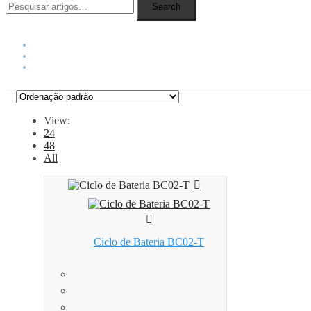
Search
View:
24
48
All
Ciclo de Bateria BC02-T