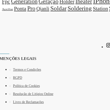
IPhon
Generation
Geração
Iheater
Holder
Fpc
Pro
Soldar
Soldering
Station
Ponta
Qianli
Auxiliar
MENÇÕES LEGAIS
Termos e Condições
RGPD
Política de Cookies
Resolução de Litígios Online
Livro de Reclamações