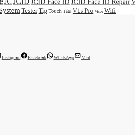
e
JCID
JC
JCID Face ID
JCID Face ID Repair
M
System
Tester
Tip
V1s Pro
Wifi
Touch
Tátil
Visor
Instagram
Facebook
WhatsApp
Mail