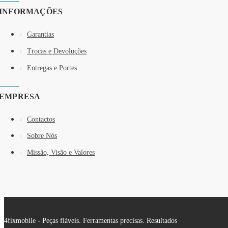
INFORMAÇÕES
Garantias
Trocas e Devoluções
Entregas e Portes
EMPRESA
Contactos
Sobre Nós
Missão, Visão e Valores
4fixmobile - Peças fiáveis. Ferramentas precisas. Resultados