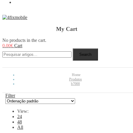
REBUY
My Cart
No products in the cart.
0.00
€
Cart
Search
Home
Produtos
b7000
Filter
View:
24
48
All