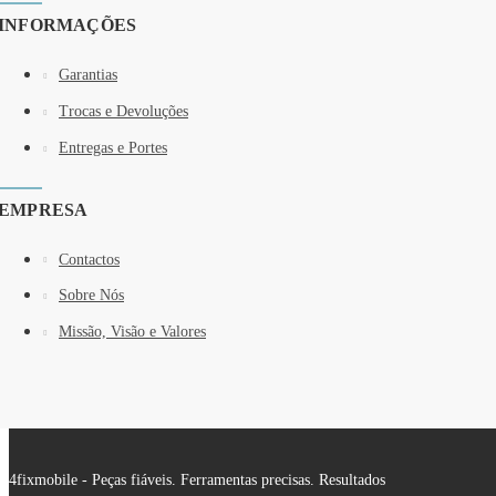
INFORMAÇÕES
Garantias
Trocas e Devoluções
Entregas e Portes
EMPRESA
Contactos
Sobre Nós
Missão, Visão e Valores
4fixmobile - Peças fiáveis. Ferramentas precisas. Resultados