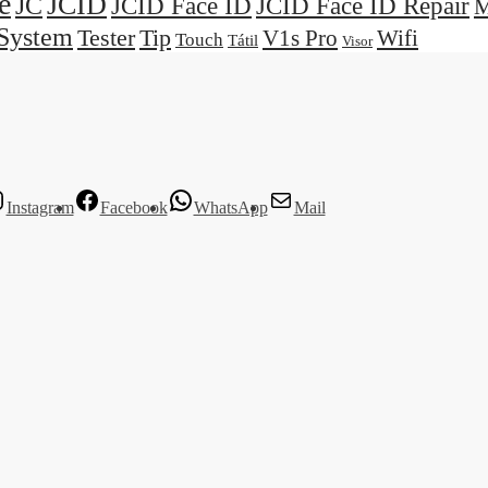
e
JCID
JC
JCID Face ID
JCID Face ID Repair
M
System
Tester
Tip
V1s Pro
Wifi
Touch
Tátil
Visor
Instagram
Facebook
WhatsApp
Mail