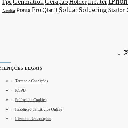
IPhon
Generation
Geração
Iheater
Holder
Fpc
Pro
Soldar
Soldering
Station
Ponta
Qianli
Auxiliar
MENÇÕES LEGAIS
Termos e Condições
RGPD
Política de Cookies
Resolução de Litígios Online
Livro de Reclamações