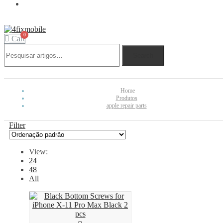
REBUY
Cart
Search
Home
Produtos
apple repair parts
Filter
View:
24
48
All