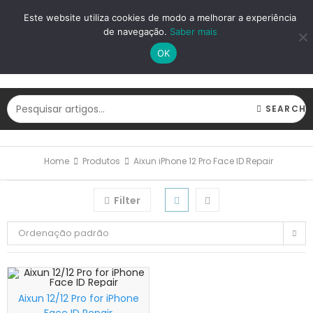
LOGIN
REGISTAR
Este website utiliza cookies de modo a melhorar a experiência
de navegação.
Saber mais
OK
SEARCH
Home
Produtos
Aixun iPhone 12 Pro Face ID Repair
Filter
Ordenação padrão
Aixun 12/12 Pro for iPhone