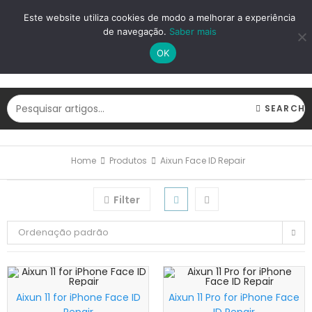
LOGIN
REGISTAR
Este website utiliza cookies de modo a melhorar a experiência
de navegação.
Saber mais
OK
SEARCH
Home
Produtos
Aixun Face ID Repair
Filter
Ordenação padrão
Aixun 11 for iPhone Face ID
Aixun 11 Pro for iPhone Face