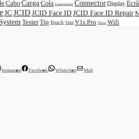
Carga
Connector
Cola
Ecrã
le
Cabo
Display
Componente
e
JCID
JC
JCID Face ID
JCID Face ID Repair
M
System
Tester
Tip
V1s Pro
Wifi
Touch
Tátil
Visor
Instagram
Facebook
WhatsApp
Mail