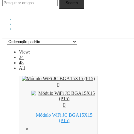
Search
View:
24
48
All
Módulo WiFi JC BGA15X15
(P15)