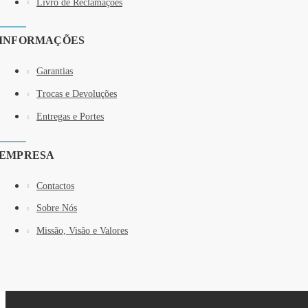
Livro de Reclamações
INFORMAÇÕES
Garantias
Trocas e Devoluções
Entregas e Portes
EMPRESA
Contactos
Sobre Nós
Missão, Visão e Valores