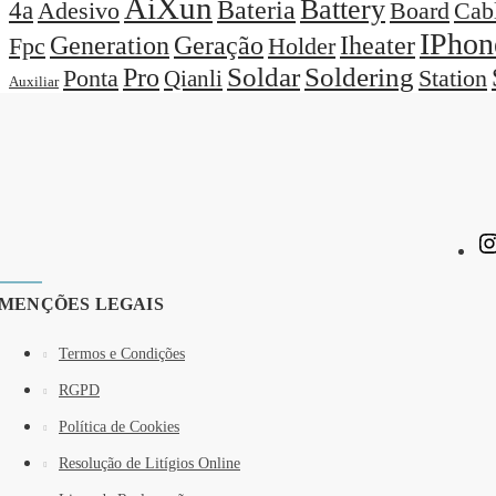
AiXun
Battery
Bateria
4a
Adesivo
Board
Cab
IPhon
Generation
Geração
Iheater
Holder
Fpc
Pro
Soldar
Soldering
Station
Ponta
Qianli
Auxiliar
MENÇÕES LEGAIS
Termos e Condições
RGPD
Política de Cookies
Resolução de Litígios Online