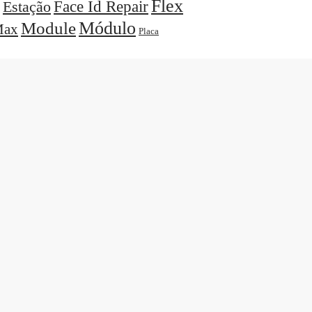
Flex
Face Id Repair
Estação
Módulo
Module
ax
Placa