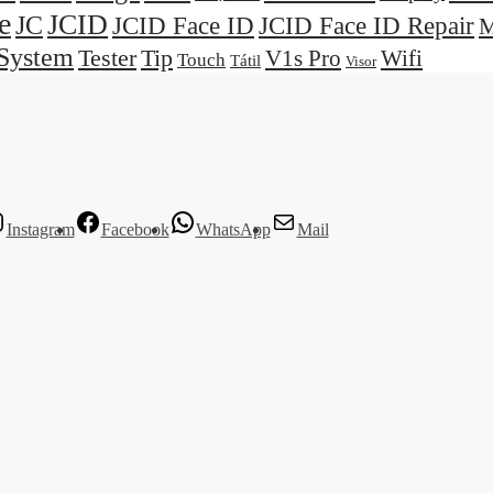
e
JCID
JC
JCID Face ID
JCID Face ID Repair
M
System
Tester
Tip
V1s Pro
Wifi
Touch
Tátil
Visor
Instagram
Facebook
WhatsApp
Mail