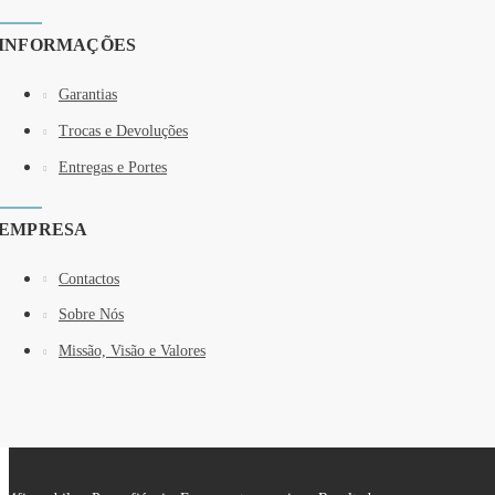
INFORMAÇÕES
Garantias
Trocas e Devoluções
Entregas e Portes
EMPRESA
Contactos
Sobre Nós
Missão, Visão e Valores