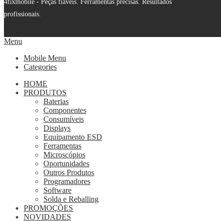
4fixmobile - Peças fiáveis. Ferramentas precisas. Resultados
profissionais.
Menu
Mobile Menu
Categories
HOME
PRODUTOS
Baterias
Componentes
Consumíveis
Displays
Equipamento ESD
Ferramentas
Microscópios
Oportunidades
Outros Produtos
Programadores
Software
Solda e Reballing
PROMOÇÕES
NOVIDADES