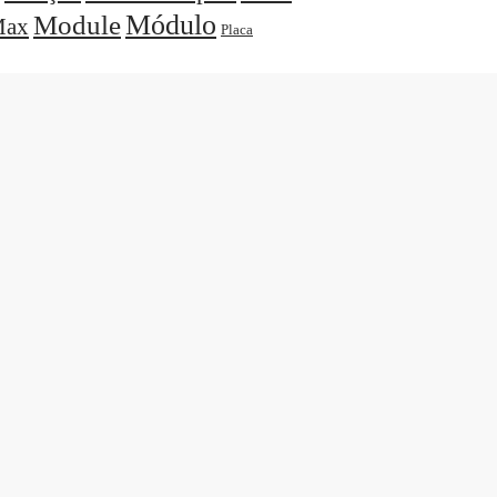
Módulo
Module
ax
Placa