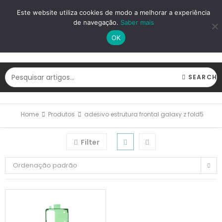
LOGIN
REGISTAR
Este website utiliza cookies de modo a melhorar a experiência
de navegação.
Saber mais
OK
SEARCH
Home
Produtos
adesivo estrutura frontal galaxy z fold5
Filter
Ordenação padrão