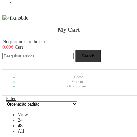
REBUY
My Cart
No products in the cart.
0.00
€
Cart
Search
Home
Produtos
a16 cpu stencil
Filter
View:
24
48
All