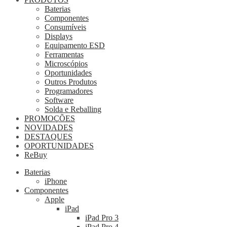
Baterias
Componentes
Consumíveis
Displays
Equipamento ESD
Ferramentas
Microscópios
Oportunidades
Outros Produtos
Programadores
Software
Solda e Reballing
PROMOÇÕES
NOVIDADES
DESTAQUES
OPORTUNIDADES
ReBuy
Baterias
iPhone
Componentes
Apple
iPad
iPad Pro 3
iPad Pro 4