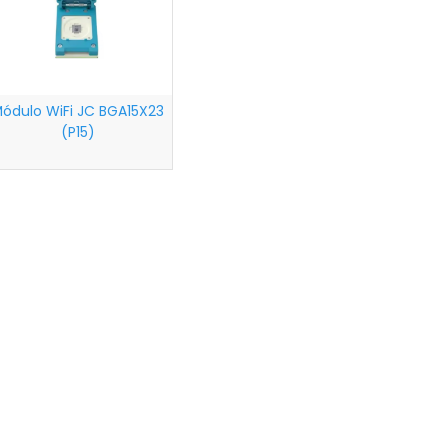
ódulo WiFi JC BGA15X23
(P15)