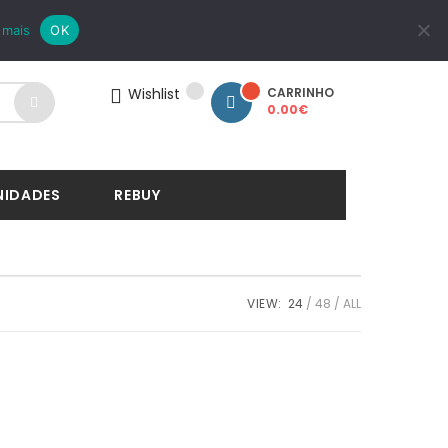
LOGIN
REGISTAR
 mais
OK
Wishlist
CARRINHO
0.00
€
NIDADES
REBUY
VIEW:
24
48
ALL