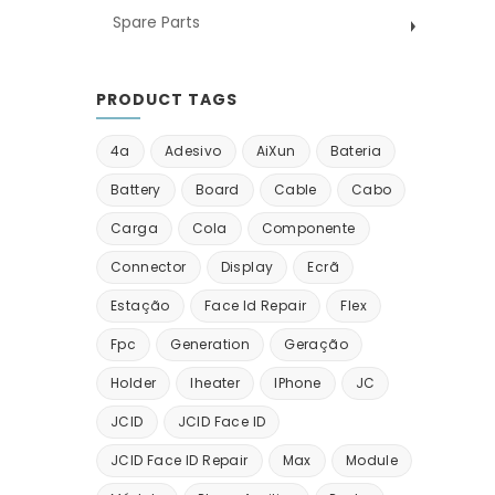
Spare Parts
PRODUCT TAGS
4a
Adesivo
AiXun
Bateria
Battery
Board
Cable
Cabo
Carga
Cola
Componente
Connector
Display
Ecrã
Estação
Face Id Repair
Flex
Fpc
Generation
Geração
Holder
Iheater
IPhone
JC
JCID
JCID Face ID
JCID Face ID Repair
Max
Module