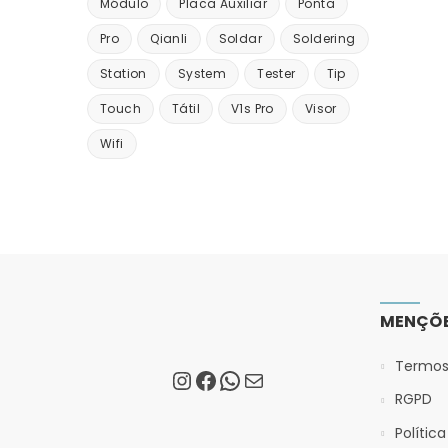
Módulo
Placa Auxiliar
Ponta
Pro
Qianli
Soldar
Soldering
Station
System
Tester
Tip
Touch
Tátil
V1s Pro
Visor
Wifi
MENÇÕE
Termos
RGPD
Polític