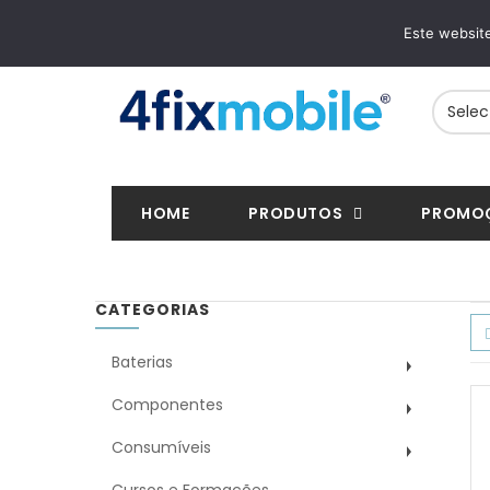
ENTREGAS RÁPIDAS
PAGAMENTOS S
Este website
24/48h em toda a Europa
VISA, Mastercard, M
HOME
PRODUTOS
PROMO
CATEGORIAS
Baterias
Componentes
Consumíveis