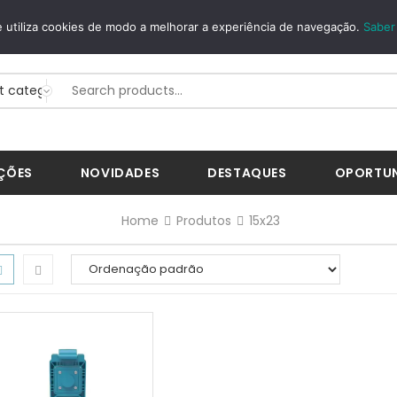
EGUROS
WHATSAPP
 utiliza cookies de modo a melhorar a experiência de navegação.
Saber
BWay...
+351 926 268 200
ÇÕES
NOVIDADES
DESTAQUES
OPORTU
Home
Produtos
15x23