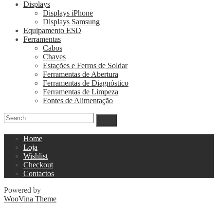
Displays
Displays iPhone
Displays Samsung
Equipamento ESD
Ferramentas
Cabos
Chaves
Estações e Ferros de Soldar
Ferramentas de Abertura
Ferramentas de Diagnóstico
Ferramentas de Limpeza
Fontes de Alimentação
Home
Loja
Wishlist
Checkout
Contactos
Powered by
WooVina Theme