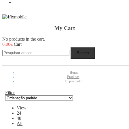
REBUY
My Cart
No products in the cart.
0.00
€
Cart
Search
Home
Produtos
15 pro mold
Filter
View:
24
48
All