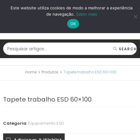
LOGIN
REGISTAR
Este website utiliza cookies de modo a melhorar a experiência
de navegação.
Saber mais
OK
SEARCH
Home
Produtos
Tapete trabalho ESD 60×100
Tapete trabalho ESD 60×100
Categoria:
Equipamento ESD
Adicionar à Wishlist