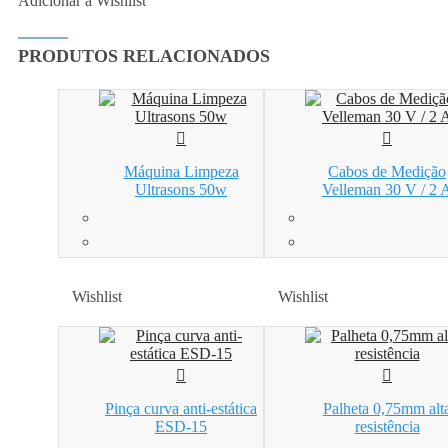
Adicionar à Wishlist
PRODUTOS RELACIONADOS
Máquina Limpeza
Cabos de Medição
Ultrasons 50w
Velleman 30 V / 2 
Wishlist
Wishlist
Wishlist
Wishlist
Pinça curva anti-estática
Palheta 0,75mm alt
ESD-15
resistência