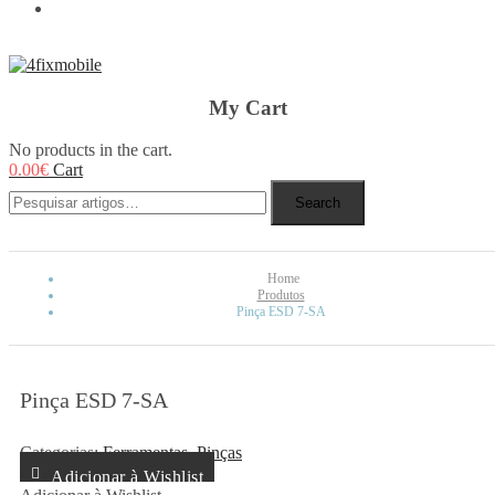
REBUY
My Cart
No products in the cart.
0.00
€
Cart
Search
Home
Produtos
Pinça ESD 7-SA
Pinça ESD 7-SA
Categorias:
Ferramentas
,
Pinças
Adicionar à Wishlist