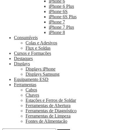
iPhone 6
iPhone 6 Plus
iPhone 6S
iPhone 6S Plus
iPhone 7
iPhone 7 Plus
iPhone 8
Consumíveis
Colas e Adesivos
Flux e Soldas
Cursos e Formações
Destaques
Displays
Displays iPhone
Displays Samsung
Equipamento ESD
Ferramentas
Cabos
Chaves
Estações e Ferros de Soldar
Ferramentas de Abertura
Ferramentas de Diagnóstico
Ferramentas de Limpeza
Fontes de Alimentação