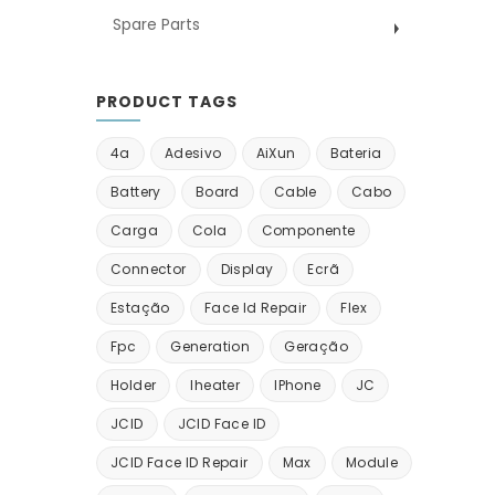
Spare Parts
PRODUCT TAGS
4a
Adesivo
AiXun
Bateria
Battery
Board
Cable
Cabo
Carga
Cola
Componente
Connector
Display
Ecrã
Estação
Face Id Repair
Flex
Fpc
Generation
Geração
Holder
Iheater
IPhone
JC
JCID
JCID Face ID
JCID Face ID Repair
Max
Module