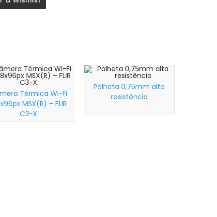
r à Wishlist
Palheta 0,75mm alta
mera Térmica Wi-Fi
resistência
Wishlist
Wishlist
8x96px MSX(R) – FLIR
C3-X