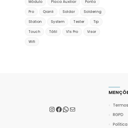
Módulo
Placa Auxiliar
Ponta
Pro
Qianli
Soldar
Soldering
Station
System
Tester
Tip
Touch
Tátil
V1s Pro
Visor
Wifi
MENÇÕE
Termos
RGPD
Polític