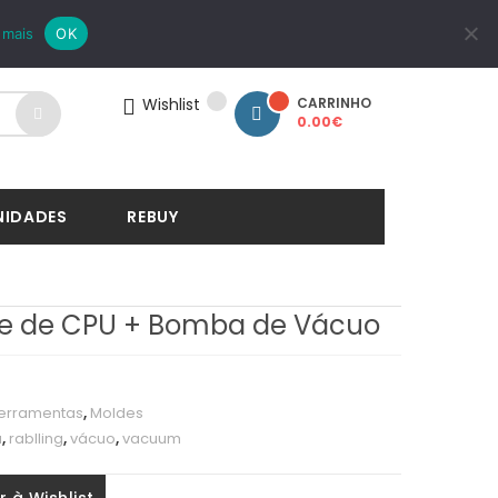
LOGIN
REGISTAR
 mais
OK
Wishlist
CARRINHO
0.00
€
NIDADES
REBUY
de de CPU + Bomba de Vácuo
erramentas
,
Moldes
u
,
rablling
,
vácuo
,
vacuum