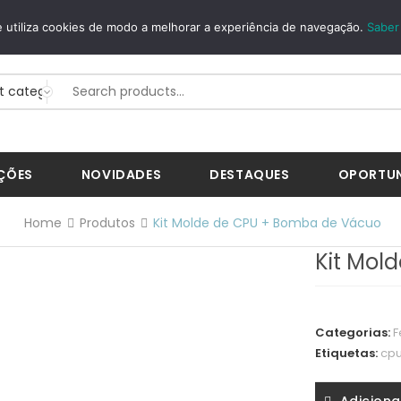
GUROS
WHATSAPP
 utiliza cookies de modo a melhorar a experiência de navegação.
Saber
Way...
+351 926 268 200
ÇÕES
NOVIDADES
DESTAQUES
OPORTU
Home
Produtos
Kit Molde de CPU + Bomba de Vácuo
Kit Mol
Categorias:
F
Etiquetas:
cp