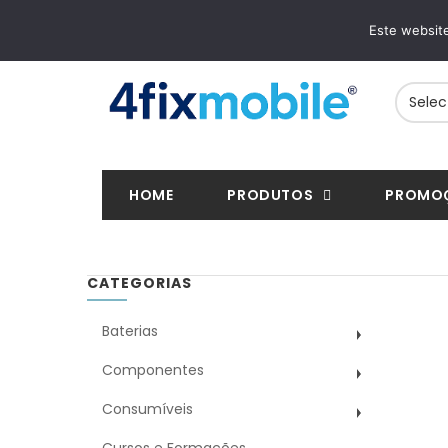
ENTREGAS RÁPIDAS
PAGAMENTOS SE
Este website
24/48h em toda a Europa
VISA, Mastercard, MB
HOME
PRODUTOS
PROMO
CATEGORIAS
Baterias
Componentes
Consumíveis