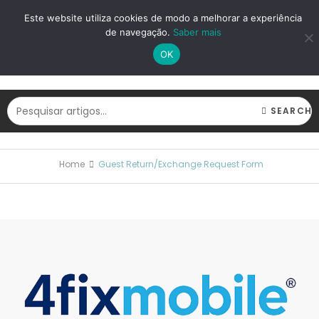
LOGIN
REGISTAR
Este website utiliza cookies de modo a melhorar a experiência
de navegação.
Saber mais
OK
SEARCH
Home
Guest Return/Exchange Request Form