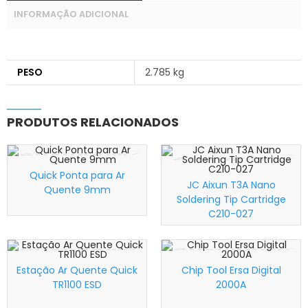
INFORMAÇÃO ADICIONAL
PESO
2.785 kg
PRODUTOS RELACIONADOS
Quick Ponta para Ar
JC Aixun T3A Nano
Quente 9mm
Wishlist
Wishlist
Soldering Tip Cartridge
C210-027
Estação Ar Quente Quick
Chip Tool Ersa Digital
TR1100 ESD
2000A
Wishlist
Wishlist