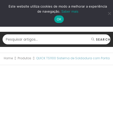
LOGIN
REGISTAR
Este website utiliza cookies de modo a melhorar a experiência
de navegação.
Saber mais
OK
SEARCH
Home
Produtos
QUICK TS1100 Sistema de Soldadura com Ponta 