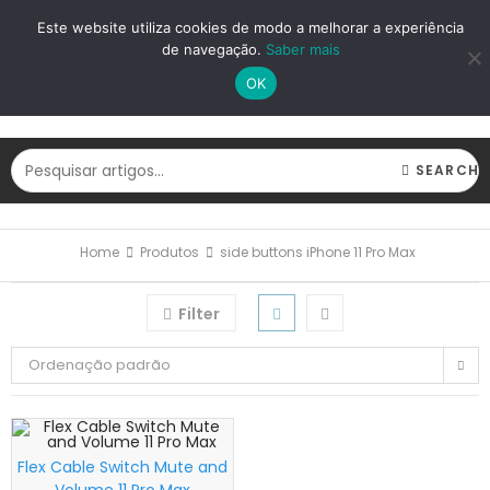
LOGIN
REGISTAR
Este website utiliza cookies de modo a melhorar a experiência
de navegação.
Saber mais
OK
SEARCH
Home
Produtos
side buttons iPhone 11 Pro Max
Filter
Ordenação padrão
Flex Cable Switch Mute and