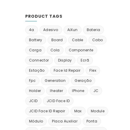
PRODUCT TAGS
4a
Adesivo
AiXun
Bateria
Battery
Board
Cable
Cabo
Carga
Cola
Componente
Connector
Display
Ecrã
Estação
Face Id Repair
Flex
Fpc
Generation
Geração
Holder
Iheater
IPhone
JC
JCID
JCID Face ID
JCID Face ID Repair
Max
Module
Módulo
Placa Auxiliar
Ponta