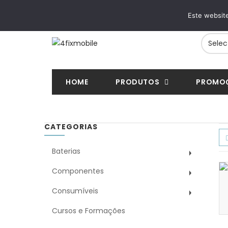
ENTREGAS RÁPIDAS
PAGAMENTOS SE
Este website
24/48h em toda a Europa
VISA, Mastercard, MB
HOME
PRODUTOS
PROMO
CATEGORIAS
Baterias
Componentes
Consumíveis
Cursos e Formações