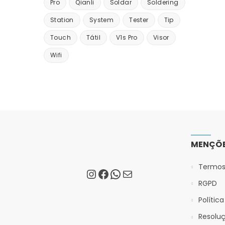
Pro
Qianli
Soldar
Soldering
Station
System
Tester
Tip
Touch
Tátil
V1s Pro
Visor
Wifi
MENÇÕE
Termos
RGPD
Polític
Resoluç