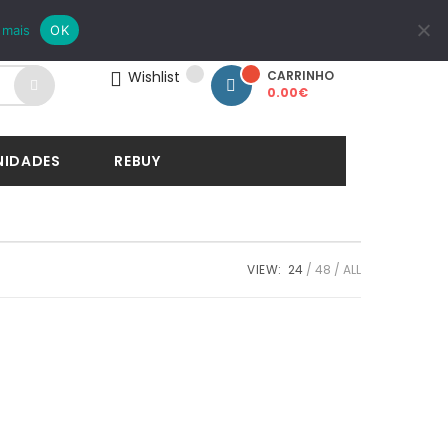
LOGIN
REGISTAR
 mais
OK
Wishlist
CARRINHO
0.00
€
NIDADES
REBUY
VIEW:
24
48
ALL