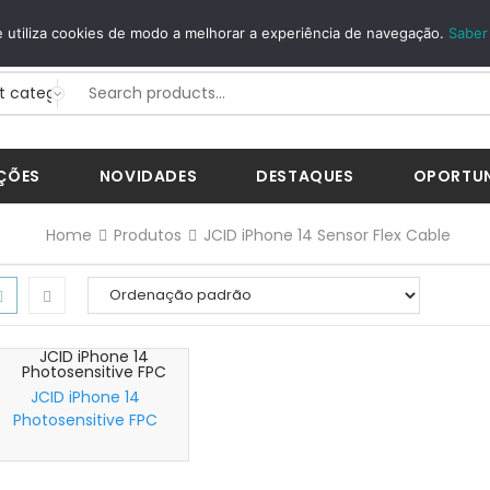
GUROS
WHATSAPP
 utiliza cookies de modo a melhorar a experiência de navegação.
Saber
Way...
+351 926 268 200
ÇÕES
NOVIDADES
DESTAQUES
OPORTU
Home
Produtos
JCID iPhone 14 Sensor Flex Cable
JCID iPhone 14
Photosensitive FPC