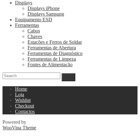
Displays
Displays iPhone
Displays Samsung
Equipamento ESD
Ferramentas
Cabos
Chaves
Estações e Ferros de Soldar
Ferramentas de Abertura
Ferramentas de Diagnóstico
Ferramentas de Limpeza
Fontes de Alimentação
Home
Loja
Wishlist
Checkout
Contactos
Powered by
WooVina Theme