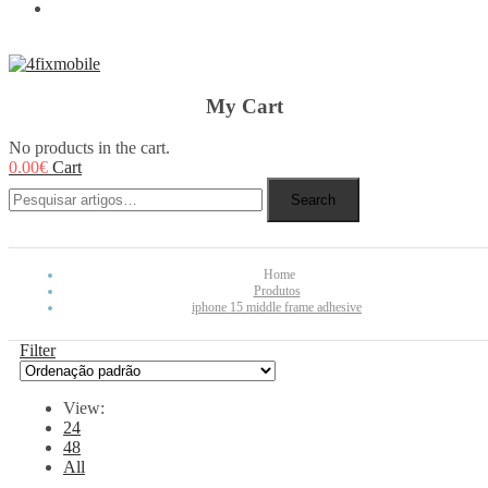
REBUY
My Cart
No products in the cart.
0.00
€
Cart
Search
Home
Produtos
iphone 15 middle frame adhesive
Filter
View:
24
48
All